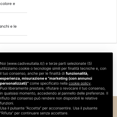
 colore e
anchi e le
Noi (www.cadiveuitalia.it/) e terze parti selezionate (5)
utilizziamo cookie o tecnologie simili per finalità tecniche e, con
il tuo consenso, anche per le finalità di
funzionalità,
esperienza, misurazione e “marketing (con annunci
personalizzati)”
come specificato nella
cookie policy
.
Puoi liberamente prestare, rifiutare o revocare il tuo consenso,
in qualsiasi momento, accedendo al pannello delle preferenze. Il
rifiuto del consenso può rendere non disponibili le relative
funzioni.
Usa il pulsante “Accetta” per acconsentire. Usa il pulsante
“Rifiuta” per continuare senza accettare.