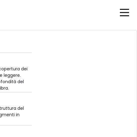
Togg
 copertura dei
re leggere.
ofondità del
ibra.
truttura del
igmenti in