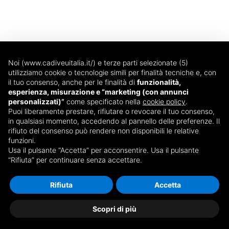
Noi (www.cadiveuitalia.it/) e terze parti selezionate (5)
utilizziamo cookie o tecnologie simili per finalità tecniche e, con
il tuo consenso, anche per le finalità di
funzionalità,
esperienza, misurazione e “marketing (con annunci
Via T. Edison, 14
personalizzati)”
come specificato nella
cookie policy
.
20090 - Trezzano sul Naviglio (MI)
Puoi liberamente prestare, rifiutare o revocare il tuo consenso,
in qualsiasi momento, accedendo al pannello delle preferenze. Il
Dal lunedì al venerdì
rifiuto del consenso può rendere non disponibili le relative
08:30 - 13:00 e 14:00 - 18:00
funzioni.
Tel: 02 87074560
Usa il pulsante “Accetta” per acconsentire. Usa il pulsante
“Rifiuta” per continuare senza accettare.
Fax: 02 87074561
webmarketing@icemilano.it
Rifiuta
Accetta
Copyright © 2026 @ ICE s.r.l. · P. IVA 08025010961 ·
Scopri di più
Privacy policy · All rights reserved