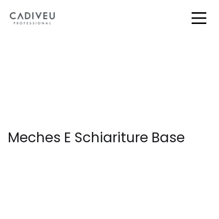
Skip
to
Togg
Main
Meches E Schiariture Base