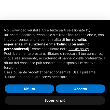
Noi (www.cadiveuitalia.it/) e terze parti selezionate (5)
utilizziamo cookie o tecnologie simili per finalità tecniche e, con
il tuo consenso, anche per le finalità di
funzionalità,
esperienza, misurazione e “marketing (con annunci
Via T. Edison, 14
personalizzati)”
come specificato nella
cookie policy
.
20090 - Trezzano sul Naviglio (MI)
Puoi liberamente prestare, rifiutare o revocare il tuo consenso,
in qualsiasi momento, accedendo al pannello delle preferenze. Il
Dal lunedì al venerdì
rifiuto del consenso può rendere non disponibili le relative
08:30 - 13:00 e 14:00 - 18:00
funzioni.
Tel: 02 87074560
Usa il pulsante “Accetta” per acconsentire. Usa il pulsante
“Rifiuta” per continuare senza accettare.
Fax: 02 87074561
webmarketing@icemilano.it
Rifiuta
Accetta
Copyright © 2026 @ ICE s.r.l. · P. IVA 08025010961 ·
Scopri di più
Privacy policy · All rights reserved