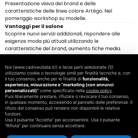
Presentazione visiva del brand e delle
caratteristiche delle linee colore Artègo. Nel
pomeriggio workshop su modelle.
Vantaggi per il salone
Scoprire nuovi servizi addizionali, rispondere alle
esigenze moda più attuali utilizzando le
caratteristiche del brand, aumento fiche media.
Noi (www.cadiveuitalia.it/) e terze parti selezionate (5)
utilizziamo cookie o tecnologie simili per finalità tecniche e, con
il tuo consenso, anche per le finalità di
funzionalità,
esperienza, misurazione e “marketing (con annunci
Via T. Edison, 14
personalizzati)”
come specificato nella
cookie policy
.
20090 - Trezzano sul Naviglio (MI)
Puoi liberamente prestare, rifiutare o revocare il tuo consenso,
in qualsiasi momento, accedendo al pannello delle preferenze. Il
Dal lunedì al venerdì
rifiuto del consenso può rendere non disponibili le relative
08:30 - 13:00 e 14:00 - 18:00
funzioni.
Tel: 02 87074560
Usa il pulsante “Accetta” per acconsentire. Usa il pulsante
“Rifiuta” per continuare senza accettare.
Fax: 02 87074561
webmarketing@icemilano.it