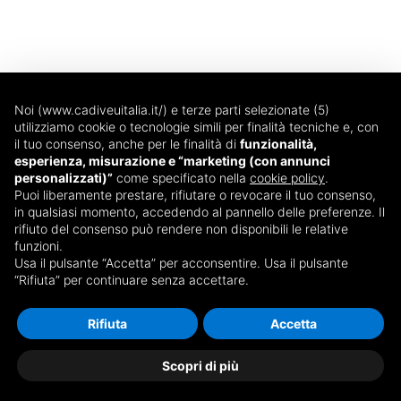
Noi (www.cadiveuitalia.it/) e terze parti selezionate (5)
utilizziamo cookie o tecnologie simili per finalità tecniche e, con
il tuo consenso, anche per le finalità di
funzionalità,
esperienza, misurazione e “marketing (con annunci
Via T. Edison, 14
personalizzati)”
come specificato nella
cookie policy
.
20090 - Trezzano sul Naviglio (MI)
Puoi liberamente prestare, rifiutare o revocare il tuo consenso,
in qualsiasi momento, accedendo al pannello delle preferenze. Il
Dal lunedì al venerdì
rifiuto del consenso può rendere non disponibili le relative
08:30 - 13:00 e 14:00 - 18:00
funzioni.
Tel: 02 87074560
Usa il pulsante “Accetta” per acconsentire. Usa il pulsante
“Rifiuta” per continuare senza accettare.
Fax: 02 87074561
webmarketing@icemilano.it
Rifiuta
Accetta
Copyright © 2026 @ ICE s.r.l. · P. IVA 08025010961 ·
Scopri di più
Privacy policy · All rights reserved