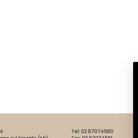
14
Tel: 02 87074560