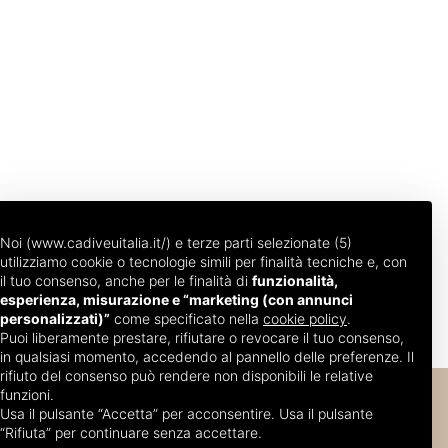
Noi (www.cadiveuitalia.it/) e terze parti selezionate (5)
utilizziamo cookie o tecnologie simili per finalità tecniche e, con
il tuo consenso, anche per le finalità di
funzionalità,
esperienza, misurazione e “marketing (con annunci
personalizzati)”
come specificato nella
cookie policy
.
Puoi liberamente prestare, rifiutare o revocare il tuo consenso,
in qualsiasi momento, accedendo al pannello delle preferenze. Il
rifiuto del consenso può rendere non disponibili le relative
funzioni.
Usa il pulsante “Accetta” per acconsentire. Usa il pulsante
“Rifiuta” per continuare senza accettare.