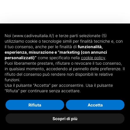
Noi (www.cadiveuitalia.it/) e terze parti selezionate (5)
utilizziamo cookie o tecnologie simili per finalità tecniche e, con
il tuo consenso, anche per le finalità di
funzionalità,
esperienza, misurazione e “marketing (con annunci
Via T. Edison, 14
personalizzati)”
come specificato nella
cookie policy
.
20090 - Trezzano sul Naviglio (MI)
Puoi liberamente prestare, rifiutare o revocare il tuo consenso,
in qualsiasi momento, accedendo al pannello delle preferenze. Il
Dal lunedì al venerdì
rifiuto del consenso può rendere non disponibili le relative
08:30 - 13:00 e 14:00 - 18:00
funzioni.
Tel: 02 87074560
Usa il pulsante “Accetta” per acconsentire. Usa il pulsante
“Rifiuta” per continuare senza accettare.
Fax: 02 87074561
webmarketing@icemilano.it
Rifiuta
Accetta
Copyright © 2026 @ ICE s.r.l. · P. IVA 08025010961 ·
Scopri di più
Privacy policy · All rights reserved