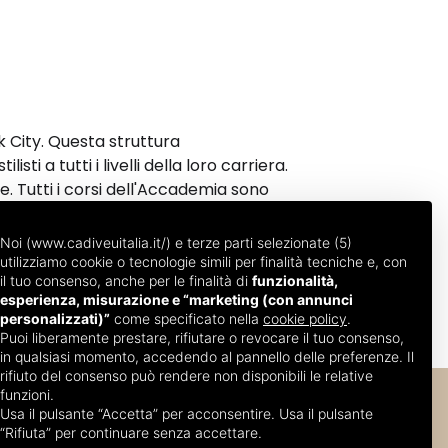
 City. Questa struttura
ti a tutti i livelli della loro carriera.
. Tutti i corsi dell'Accademia sono
le abilità chiave necessarie per il
Noi (www.cadiveuitalia.it/) e terze parti selezionate (5)
utilizziamo cookie o tecnologie simili per finalità tecniche e, con
il tuo consenso, anche per le finalità di
funzionalità,
esperienza, misurazione e “marketing (con annunci
personalizzati)”
come specificato nella
cookie policy
.
Puoi liberamente prestare, rifiutare o revocare il tuo consenso,
in qualsiasi momento, accedendo al pannello delle preferenze. Il
rifiuto del consenso può rendere non disponibili le relative
funzioni.
Usa il pulsante “Accetta” per acconsentire. Usa il pulsante
“Rifiuta” per continuare senza accettare.