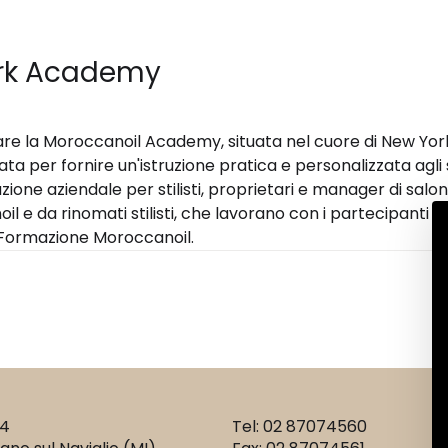
ork Academy
re la Moroccanoil Academy, situata nel cuore di New York
 per fornire un'istruzione pratica e personalizzata agli stilis
ne aziendale per stilisti, proprietari e manager di salone
 e da rinomati stilisti, che lavorano con i partecipanti sul
 Formazione Moroccanoil.
14
Tel: 02 87074560