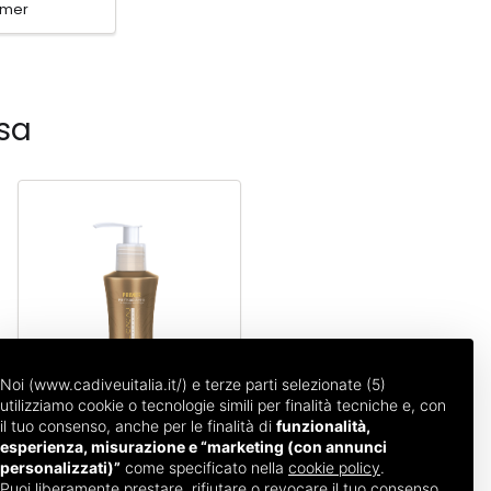
imer
asa
Noi (www.cadiveuitalia.it/) e terze parti selezionate (5)
utilizziamo cookie o tecnologie simili per finalità tecniche e, con
il tuo consenso, anche per le finalità di
funzionalità,
esperienza, misurazione e “marketing (con annunci
Primer
personalizzati)”
come specificato nella
cookie policy
.
Puoi liberamente prestare, rifiutare o revocare il tuo consenso,