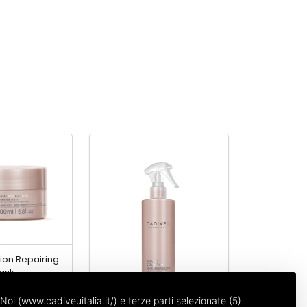
tion Repairing
ask
Noi (www.cadiveuitalia.it/) e terze parti selezionate (5)