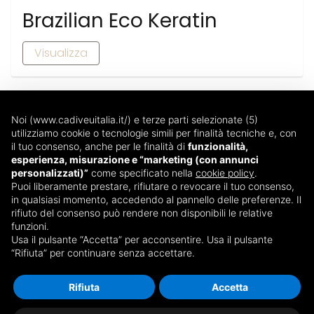
Brazilian Eco Keratin
Visualizza
Noi (www.cadiveuitalia.it/) e terze parti selezionate (5)
utilizziamo cookie o tecnologie simili per finalità tecniche e, con
il tuo consenso, anche per le finalità di
funzionalità,
esperienza, misurazione e “marketing (con annunci
Via T. Edison, 14
personalizzati)”
come specificato nella
cookie policy
.
20090 - Trezzano sul Naviglio (MI)
Puoi liberamente prestare, rifiutare o revocare il tuo consenso,
in qualsiasi momento, accedendo al pannello delle preferenze. Il
Dal lunedì al venerdì
rifiuto del consenso può rendere non disponibili le relative
08:30 - 13:00 e 14:00 - 18:00
funzioni.
Tel: 02 87074560
Usa il pulsante “Accetta” per acconsentire. Usa il pulsante
“Rifiuta” per continuare senza accettare.
Fax: 02 87074561
webmarketing@icemilano.it
Rifiuta
Accetta
Copyright © 2026 @ ICE s.r.l. · P. IVA 08025010961 ·